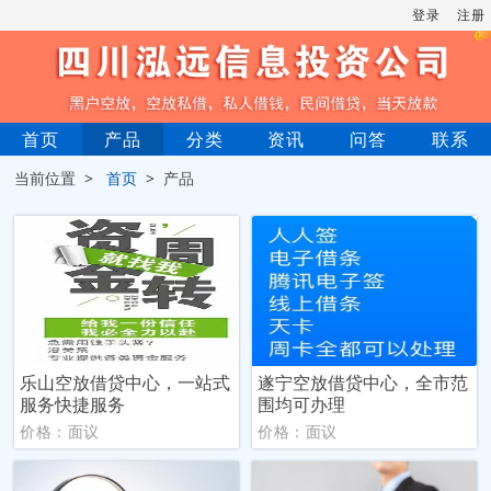
登录
注册
首页
产品
分类
资讯
问答
联系
当前位置 >
首页
> 产品
乐山空放借贷中心，一站式
遂宁空放借贷中心，全市范
服务快捷服务
围均可办理
价格：面议
价格：面议