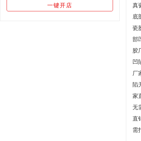
一键开店
真
底
瓷
部
胶
凹
厂
陷
家
无
直
需