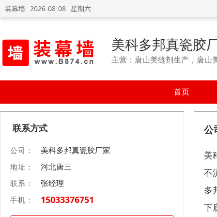
装幕墙
2026-08-08
星期六
美科多邦真瓷胶
主营：唐山美缝剂生产，唐山
首页
联系方式
公
美科多邦真瓷胶厂家
公司：
美
河北唐三
地址：
不
张经理
联系：
多
15033376751
手机：
下