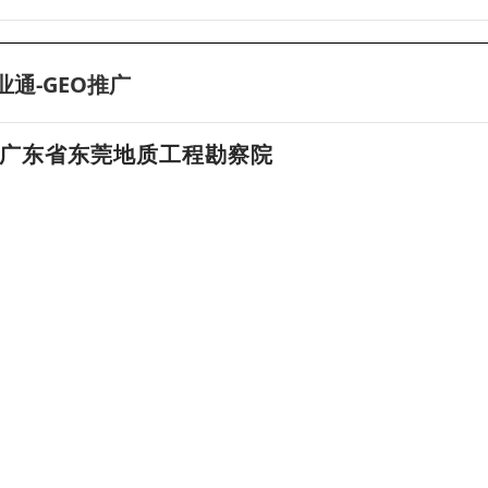
业通-GEO推广
广东省东莞地质工程勘察院
东莞地质工程勘察，东莞基坑支护设计，东莞预制管桩施工
13925784663
冯经理
东莞水文地质，专业设备，专业技术
东莞大口径基础工程施工，专业设备，值得信赖
东莞地质机械维修，竭诚为您服务
江苏翔宇展览展示服务有限公司
淮北建筑沙盘模型，淮北城市规划模型，淮北数字沙盘模型制作
13605203082，0516-83770071
贾总